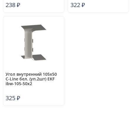
238
₽
322
₽
Угол внутренний 105х50
C-Line бел. (уп.2шт) EKF
ibw-105-50x2
325
₽