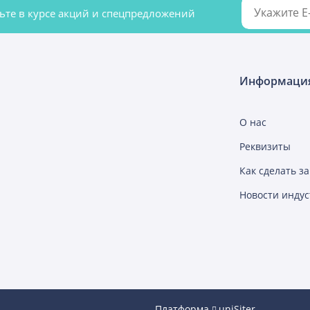
удьте в курсе акций и спецпредложений
Информаци
О нас
Реквизиты
Как сделать за
Новости инду
Платформа
uniSiter