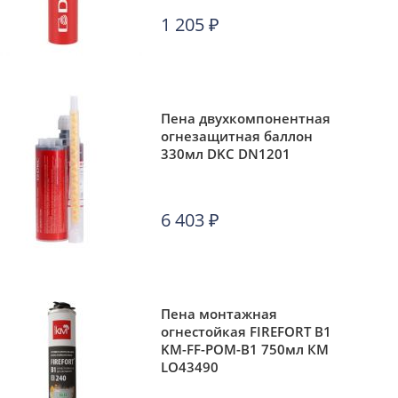
1 205
₽
Пена двухкомпонентная
огнезащитная баллон
330мл DKC DN1201
6 403
₽
Пена монтажная
огнестойкая FIREFORT B1
KM-FF-POM-B1 750мл КМ
LO43490