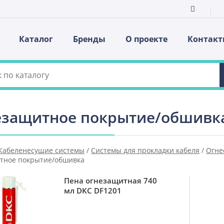
Каталог
Бренды
О проекте
Контак
езащитное покрытие/обшивк
Кабеленесущие системы
/
Системы для прокладки кабеля
/
Огне
тное покрытие/обшивка
Пена огнезащитная 740
мл DKC DF1201