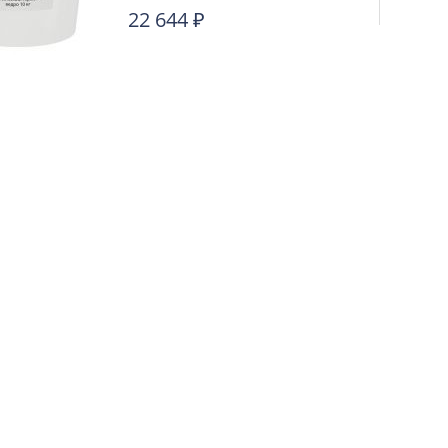
22 644
₽