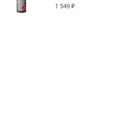
1 549
₽