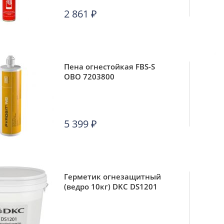
2 861
₽
Пена огнестойкая FBS-S
OBO 7203800
5 399
₽
Герметик огнезащитный
(ведро 10кг) DKC DS1201