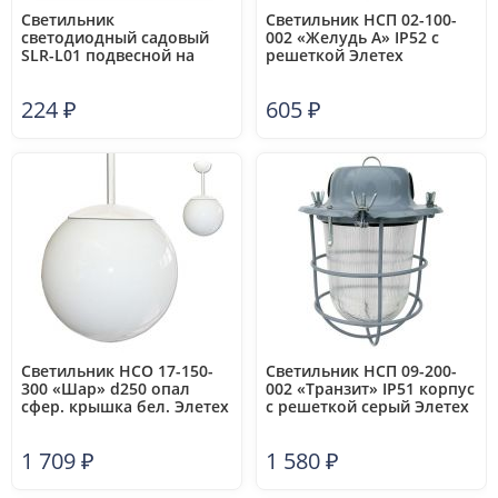
Светильник
Светильник НСП 02-100-
светодиодный садовый
002 «Желудь А» IP52 с
SLR-L01 подвесной на
решеткой Элетех
солнечн. батарее ФАZА
1005550306
5006911
224
₽
605
₽
Светильник НСО 17-150-
Светильник НСП 09-200-
300 «Шар» d250 опал
002 «Транзит» IP51 корпус
сфер. крышка бел. Элетех
с решеткой серый Элетех
1005250855
1005550283
1 709
₽
1 580
₽