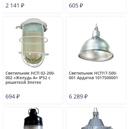
2 141
₽
605
₽
Светильник НСП 02-200-
Светильник НСП17-500-
002 «Желудь А» IP52 с
001 Ардатов 1017500001
решеткой Элетех
1005550281
694
₽
6 289
₽