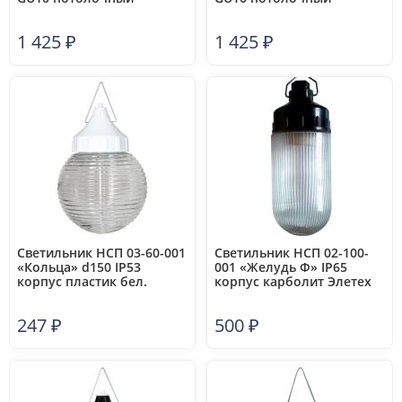
цилиндр бел. ЭРА
цилиндр черн. ЭРА
Б0058499
Б0058500
1 425
₽
1 425
₽
Светильник НСП 03-60-001
Светильник НСП 02-100-
«Кольца» d150 IP53
001 «Желудь Ф» IP65
корпус пластик бел.
корпус карболит Элетех
Элетех 1005550255
1005550307
247
₽
500
₽