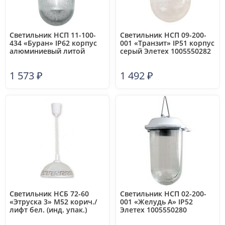
Светильник НСП 11-100-
Светильник НСП 09-200-
434 «Буран» IP62 корпус
001 «Транзит» IP51 корпус
алюминиевый литой
серый Элетех 1005550282
Элетех 1005550287
1 573
₽
1 492
₽
Светильник НСБ 72-60
Светильник НСП 02-200-
«Этруска 3» М52 корич./
001 «Желудь А» IP52
лифт бел. (инд. упак.)
Элетех 1005550280
Элетех 1005250499