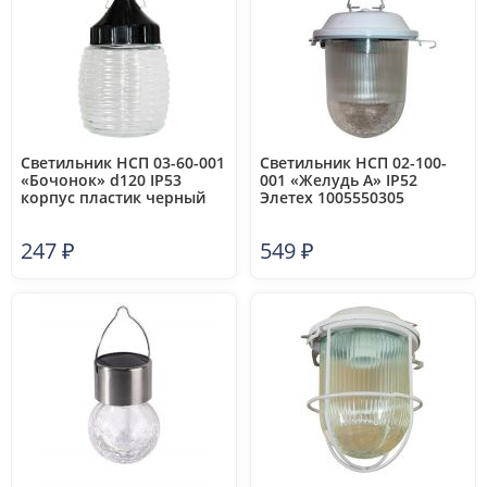
Светильник НСП 03-60-001
Светильник НСП 02-100-
«Бочонок» d120 IP53
001 «Желудь А» IP52
корпус пластик черный
Элетех 1005550305
Элетех 1005550238
247
₽
549
₽