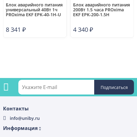
Блок аварийного питания
Блок аварийного питания
универсальный 40Вт 1ч
200Вт 1.5 часа PROxima
PROxima EKF EPK-40-1H-U
EKF EPK-200-1.5H
8 341
₽
4 340
₽
Подпишитесь
Контакты
на
info@uniby.ru
рассылку
Информация