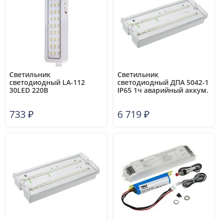
Светильник
Светильник
светодиодный LA-112
светодиодный ДПА 5042-1
30LED 220В
IP65 1ч аварийный аккум.
аккумуляторный Li-ion
универс. подкл. IEK
бел. Camelion 13149
LDPA0-5042-1-65-K01
733
₽
6 719
₽