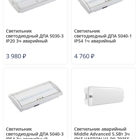
Светильник
Светильник
светодиодный ДПА 5030-3
светодиодный ДПА 5040-1
IP20 3ч аварийный
IP54 1ч аварийный
постоянного действия NI-
постоянного действия NI-
CD IEK LDPA0-5030-3H-K01
CD IEK LDPA0-5040-1H-K01
3 980
₽
4 760
₽
Светильник
Светильник аварийный
светодиодный ДПА 5040-3
Middle Advanced 5.5Вт 3ч
IP54 3ч аварийный
IP65 VARTON V1-R0-70355-