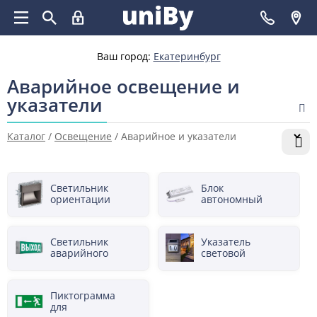
Ваш город:
Екатеринбург
Аварийное освещение и
указатели
Каталог
/
Освещение
/
Аварийное и указатели
Светильник
Блок
ориентации
автономный
светильника
аварийного
освещения
Светильник
Указатель
аварийного
световой
освещения
Пиктограмма
для