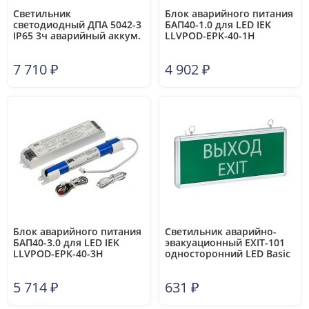
Светильник
Блок аварийного питания
светодиодный ДПА 5042-3
БАП40-1.0 для LED IEK
IP65 3ч аварийный аккум.
LLVPOD-EPK-40-1H
универс. подкл. IEK
LDPA0-5042-3-65-K01
7 710
₽
4 902
₽
Блок аварийного питания
Светильник аварийно-
БАП40-3.0 для LED IEK
эвакуационный EXIT-101
LLVPOD-EPK-40-3H
односторонний LED Basic
EKF EXIT-SS-101-LED
5 714
₽
631
₽