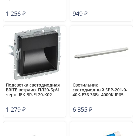
1 256
₽
949
₽
Подсветка светодиодная
Светильник
BRITE встраив. ПЛ20-БрЧ
светодиодный SPP-201-0-
черн. IEK BR-FL20-K02
40K-E36 36Вт 4000К IP65
3420лм IP65 1200мм
линейный БАП 1ч матов.
1 279
₽
6 355
₽
Эра Б0056747