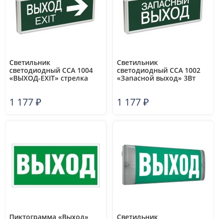
Светильник
Светильник
светодиодный ССА 1004
светодиодный ССА 1002
«ВЫХОД-EXIT» стрелка
«Запасной выход» 3Вт
направления 3Вт
аварийный
аварийный двусторонний
односторонний IEK LSSA0-
1 177
₽
1 177
₽
IEK LSSA0-1004-003-K03
1002-003-K03
Пиктограмма «Выход»
Светильник