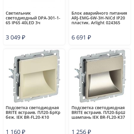
Светильник
Блок аварийного питания
светодиодный DPA-301-1-
ARJ-EMG-6W-3H-NiCd IP20
65 IP65 40LED 3ч
пластик. Arlight 024365
аварийный постоянный
Эра Б0051843
3 049
₽
6 691
₽
Подсветка светодиодная
Подсветка светодиодная
BRITE встраив. ПЛ20-БрКр
BRITE встраив. ПЛ20-БрШ
беж. IEK BR-FL20-K10
шампань IEK BR-FL20-K37
1 160
₽
1 256
₽