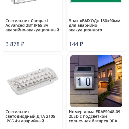
Светильник Compact
Знак «ВЫХОД» 180х90мм
Advanced 2Вт IP65 3ч
для аварийно-
аварийно-эвакуационный
эвакуационного
VARTON V1-EM-00432-
светильника Compact
01A01-6500265
VARTON V5-EM04-
3 878
₽
144
₽
60.004.003
Светильник
Номер дома ERAFS048-09
светодиодный ДПА 2105
2LED с подсветкой
IP65 4ч аварийный
солнечная батарея ЭРА
постоянного действия IEK
Б0044249