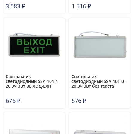
LDPA0-2101-4-65-K01
3 583
₽
1 516
₽
Светильник
Светильник
светодиодный SSA-101-1-
светодиодный SSA-101-0-
20 3ч 3Вт ВЫХОД-EXIT
20 3ч 3Вт без текста
универс. аварийный ЭРА
аварийныйЭРА Б0044387
Б0044388
676
₽
676
₽