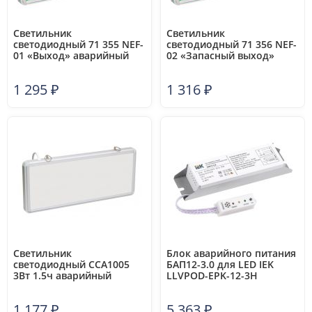
Светильник
Светильник
светодиодный 71 355 NEF-
светодиодный 71 356 NEF-
01 «Выход» аварийный
02 «Запасный выход»
Navigator 71355
аварийный Navigator
71356
1 295
₽
1 316
₽
Светильник
Блок аварийного питания
светодиодный ССА1005
БАП12-3.0 для LED IEK
3Вт 1.5ч аварийный
LLVPOD-EPK-12-3H
односторонний без
наклейки IEK LSSA0-1005-
1 177
₽
5 363
₽
003-K03