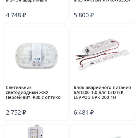
постоянного действия NI-
21A01-2000165
CD IEK LDPA0-5040-3H-K01
4 748
₽
5 800
₽
Светильник
Блок аварийного питания
светодиодный ЖКХ
БАП200-1.0 для LED IEK
Персей 8Вт IP30 с оптико-
LLVPOD-EPK-200-1H
акустическим датчиком и
БАП 3 режима работы
2 752
₽
6 481
₽
Актей СА-7008Б