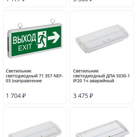
Светильник
Светильник
светодиодный 71 357 NEF-
светодиодный ДПА 5030-1
03 (направление
IP20 1ч аварийный
движения) аварийный
постоянного действия NI-
Navigator 71357
CD IEK LDPA0-5030-1H-K01
1 704
₽
3 475
₽