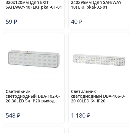
320х120мм (для EXIT
240х95мм (для SAFEWAY-
SAFEWAY-40) EKF pkal-01-01
10) EKF pkal-02-01
59
₽
40
₽
Светильник
Светильник
светодиодный DBA-102-0-
светодиодный DBA-106-0-
20 30LED 5ч IP20 выход
20 60LED 6ч IP20
аварийный непостоянный
аварийный постоянный/
Эра Б0044395
непостоянный Эра
548
₽
1 180
₽
Б0044399