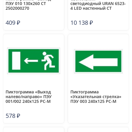
ПЭУ 010 130х260 СТ
светодиодный URAN 6523-
2502000270
4 LED настенный СТ
4501006440
409
₽
10 138
₽
Пиктограмма «Выход
Пиктограмма
налево/направо» ПЭУ
«Указательная стрелка»
001/002 240х125 РС-M
ПЭУ 003 240х125 РС-M
(уп.2шт) СТ 2502000010
(уп.2шт) СТ 2502000020
578
₽