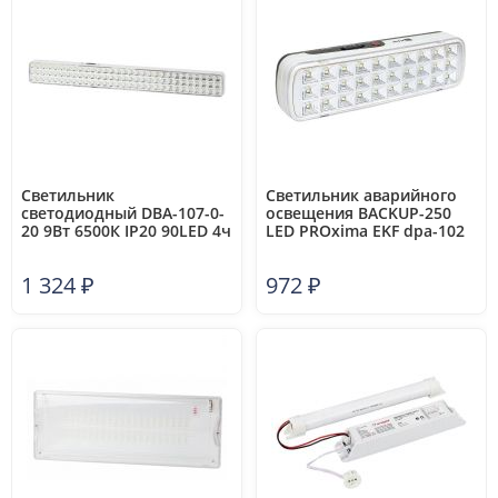
Светильник
Светильник аварийного
светодиодный DBA-107-0-
освещения BACKUP-250
20 9Вт 6500К IP20 90LED 4ч
LED PROxima EKF dpa-102
аварийный непостоянный
Эра Б0044404
1 324
₽
972
₽