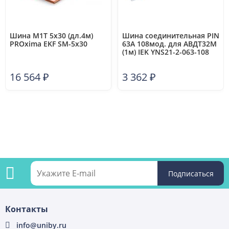
Шина М1Т 5х30 (дл.4м)
Шина соединительная PIN
PROxima EKF SM-5x30
63А 108мод. для АВДТ32М
(1м) IEK YNS21-2-063-108
16 564
₽
3 362
₽
Подпишитесь
Контакты
на
info@uniby.ru