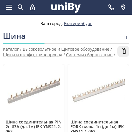
Ваш город:
Екатеринбург
Шина
Каталог
/
Высоковольтное и щитовое оборудование
/
Щиты и шкафы, шинопровод
/
Системы сборных шин
/
Шина
Шина соединительная PIN
Шина соединительная
2п 63А (дл.1м) IEK YNS21-2-
FORK вилка 1п (дл.1м) IEK
063
YNS11-1-063