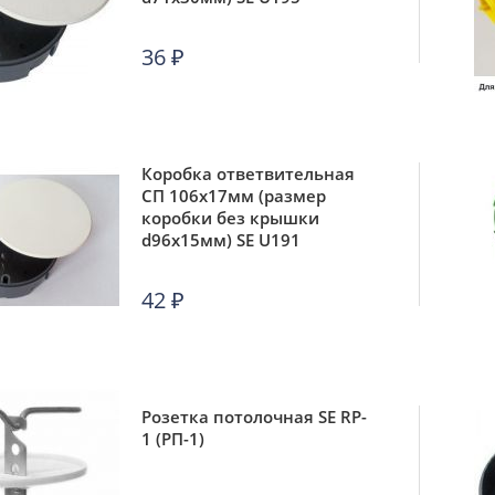
36
₽
Коробка ответвительная
СП 106х17мм (размер
коробки без крышки
d96х15мм) SE U191
42
₽
Розетка потолочная SE RP-
1 (РП-1)