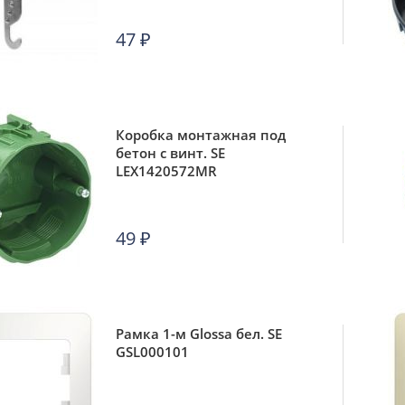
47
₽
Коробка монтажная под
бетон с винт. SE
LEX1420572MR
49
₽
Рамка 1-м Glossa бел. SE
GSL000101