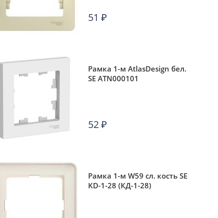
51
₽
Рамка 1-м AtlasDesign бел.
SE ATN000101
52
₽
Рамка 1-м W59 сл. кость SE
KD-1-28 (КД-1-28)