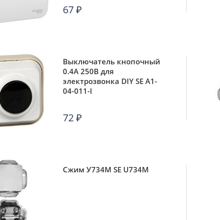
67
₽
Выключатель кнопочный
0.4А 250В для
электрозвонка DIY SE A1-
04-011-I
72
₽
Сжим У734М SE U734M