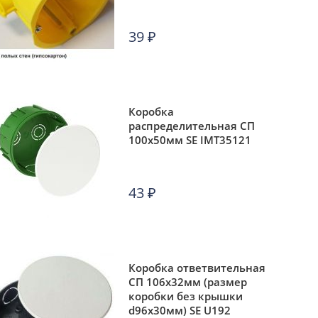
39
₽
Коробка
распределительная СП
100х50мм SE IMT35121
43
₽
Коробка ответвительная
СП 106х32мм (размер
коробки без крышки
d96х30мм) SE U192