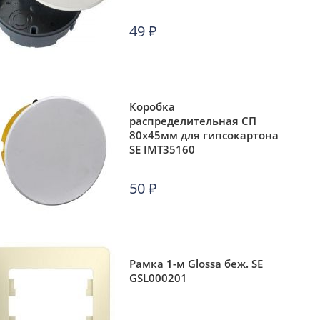
49
₽
Коробка
распределительная СП
80х45мм для гипсокартона
SE IMT35160
50
₽
Рамка 1-м Glossa беж. SE
GSL000201