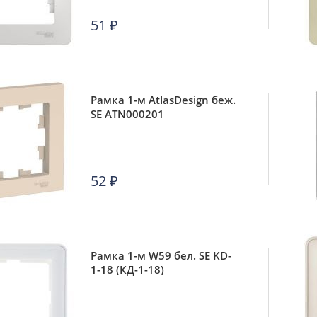
51
₽
Рамка 1-м AtlasDesign беж.
SE ATN000201
52
₽
Рамка 1-м W59 бел. SE KD-
1-18 (КД-1-18)