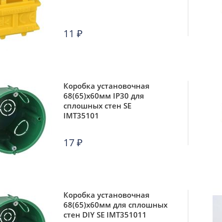
11
₽
Коробка установочная
68(65)х60мм IP30 для
сплошных стен SE
IMT35101
17
₽
Коробка установочная
68(65)х60мм для сплошных
стен DIY SE IMT351011