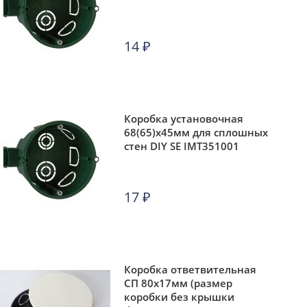
14
₽
Коробка установочная
68(65)х45мм для сплошных
стен DIY SE IMT351001
17
₽
Коробка ответвительная
СП 80х17мм (размер
коробки без крышки