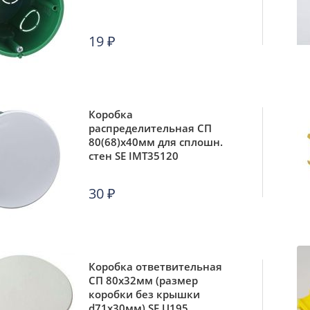
19
₽
Коробка
распределительная СП
80(68)х40мм для сплошн.
стен SE IMT35120
30
₽
Коробка ответвительная
СП 80х32мм (размер
коробки без крышки
d71х30мм) SE U195