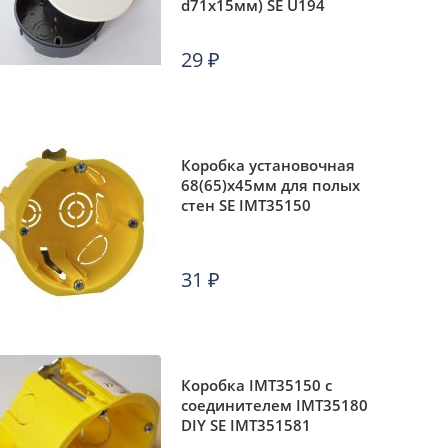
d71х15мм) SE U194
29
₽
Коробка установочная
68(65)х45мм для полых
стен SE IMT35150
31
₽
Коробка IMT35150 с
соединителем IMT35180
DIY SE IMT351581