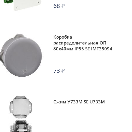
68
₽
Коробка
распределительная ОП
80х40мм IP55 SE IMT35094
73
₽
Сжим У733М SE U733M