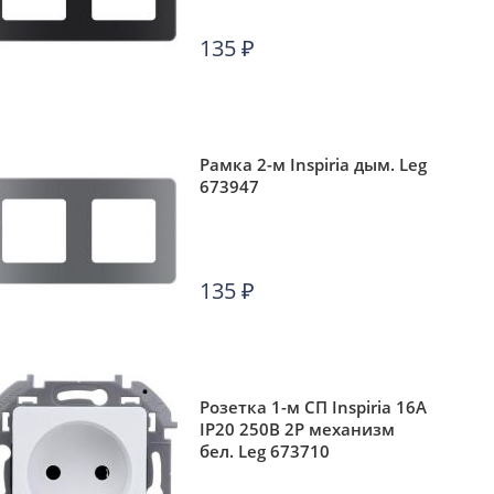
135
₽
Рамка 2-м Inspiria дым. Leg
673947
135
₽
Розетка 1-м СП Inspiria 16А
IP20 250В 2P механизм
бел. Leg 673710