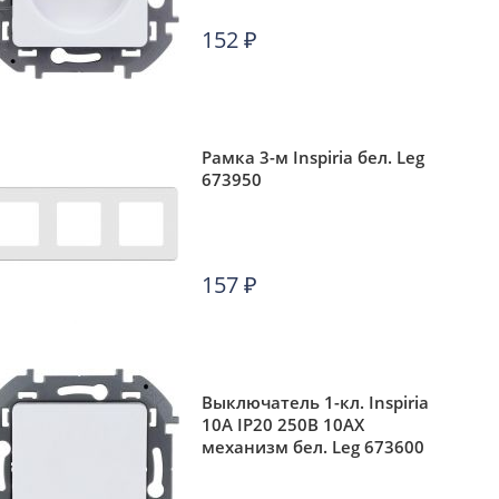
152
₽
Рамка 3-м Inspiria бел. Leg
673950
157
₽
Выключатель 1-кл. Inspiria
10А IP20 250В 10AX
механизм бел. Leg 673600