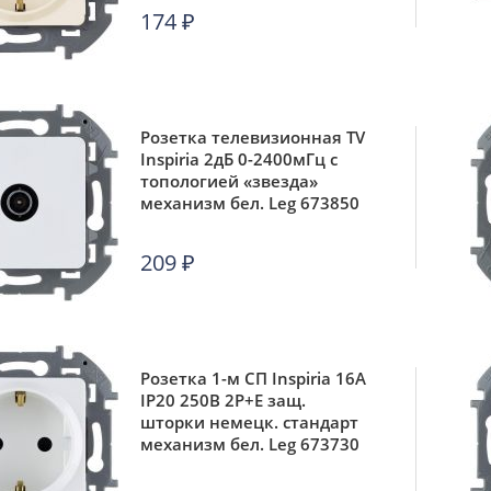
174
₽
Розетка телевизионная TV
Inspiria 2дБ 0-2400мГц с
топологией «звезда»
механизм бел. Leg 673850
209
₽
Розетка 1-м СП Inspiria 16А
IP20 250В 2P+E защ.
шторки немецк. стандарт
механизм бел. Leg 673730