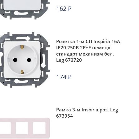
162
₽
Розетка 1-м СП Inspiria 16А
IP20 250В 2P+E немецк.
стандарт механизм бел.
Leg 673720
174
₽
Рамка 3-м Inspiria роз. Leg
673954