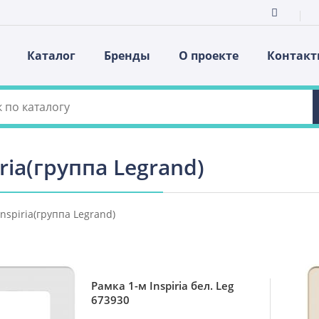
Каталог
Бренды
О проекте
Контак
iria(группа Legrand)
Inspiria(группа Legrand)
Рамка 1-м Inspiria бел. Leg
673930