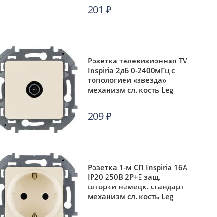
201
₽
Розетка телевизионная TV
Inspiria 2дБ 0-2400мГц с
топологией «звезда»
механизм сл. кость Leg
673851
209
₽
Розетка 1-м СП Inspiria 16А
IP20 250В 2P+E защ.
шторки немецк. стандарт
механизм сл. кость Leg
673731