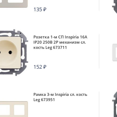
135
₽
Розетка 1-м СП Inspiria 16А
IP20 250В 2P механизм сл.
кость Leg 673711
152
₽
Рамка 3-м Inspiria сл. кость
Leg 673951