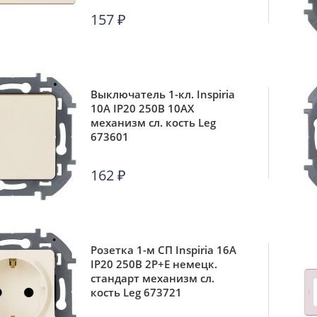
157
₽
Выключатель 1-кл. Inspiria
10А IP20 250В 10AX
механизм сл. кость Leg
673601
162
₽
Розетка 1-м СП Inspiria 16А
IP20 250В 2P+E немецк.
стандарт механизм сл.
кость Leg 673721