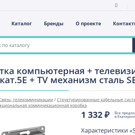
Каталог
Бренды
О проекте
Контак
тка компьютерная + телевизи
 кат.5E + TV механизм сталь 
Связь, телекоммуникации
/
Структурированные кабельные сист
кциональная коммуникационная коробка
1 332
₽
Все предл
в Екатерин
Характеристики «S