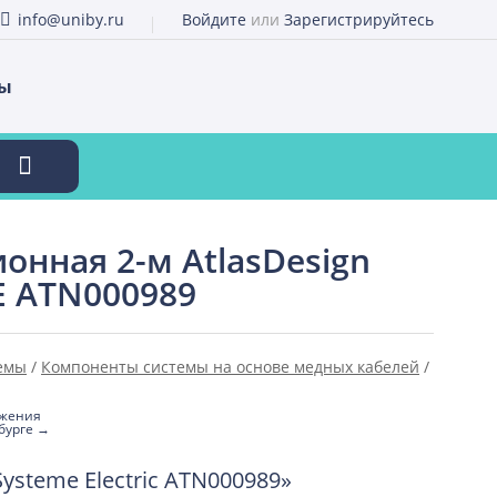
info@uniby.ru
Войдите
или
Зарегистрируйтесь
ты
онная 2-м AtlasDesign
SE ATN000989
емы
/
Компоненты системы на основе медных кабелей
/
ожения
бурге →
ysteme Electric ATN000989»