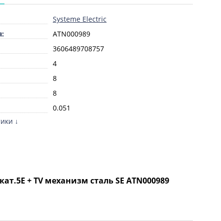
Systeme Electric
:
ATN000989
3606489708757
4
8
8
0.051
ики ↓
шт
8538909908
Винтовой
едачи
1
кат.5E + TV механизм сталь SE ATN000989
ых/
1
:
мов cinch:
0