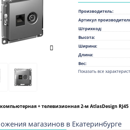
Производитель:
Артикул производителя
Штрихкод:
Высота:
Ширина:
Длина:
Вес:
Показать все характерист
Единица измерения:
ТН ВЭД:
Тип крепления:
Количество портов пер
данных:
 компьютерная + телевизионная 2-м AtlasDesign RJ45 
Количество спутников
телевизионных вводов
ожения магазинов в Екатеринбурге
Количество аудио разъе