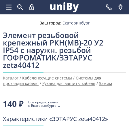
Ваш город:
Екатеринбург
Элемент резьбовой
крепежный РКН(МВ)-20 У2
IP54 с наружн. резьбой
ГОФРОМАТИК/ЗЭТАРУС
zeta40412
Каталог
/
Кабеленесущие системы
/
Системы для
прокладки кабеля
/
Рукава для защиты кабеля
/
Зажим
винтовой для металлических защитных рукавов
140
₽
Все предложения
в Екатеринбурге →
Характеристики «ЗЭТАРУС zeta40412»