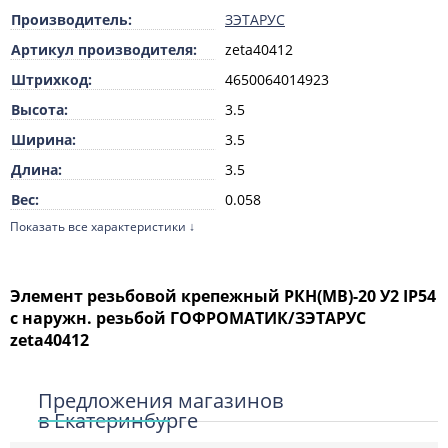
Производитель:
ЗЭТАРУС
Артикул производителя:
zeta40412
Штрихкод:
4650064014923
Высота:
3.5
Ширина:
3.5
Длина:
3.5
Вес:
0.058
Показать все характеристики ↓
Единица измерения:
шт
ТН ВЭД:
8536908500
Исполнение:
Прямолинейный (-ая)
Элемент резьбовой крепежный РКН(МВ)-20 У2 IP54
с наружн. резьбой ГОФРОМАТИК/ЗЭТАРУС
Защитное покрытие
Оцинкованная
поверхности:
zeta40412
Температура эксплуатации
-40
с:
Предложения магазинов
Температура эксплуатации
45
в Екатеринбурге
по: