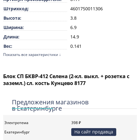
Штрихкод:
4601750011306
Высота:
3.8
Ширина:
6.9
Длина:
14.9
Вес:
0.141
Показать все характеристики ↓
Единица измерения:
шт
ТН ВЭД:
8536699008
Материал:
Пластик
Блок СП БКВР-412 Селена (2-кл. выкл. + розетка с
заземл.) сл. кость Кунцево 8177
Цвет:
Слоновая кость
Защитное покрытие
Декоративная
поверхности:
Предложения магазинов
в Екатеринбурге
Способ монтажа:
Скрытой установки
Номинальное напряжение:
250
Электротема
398 ₽
Подходит для степени
IP20
На сайт продавца
защиты IP:
Екатеринбург