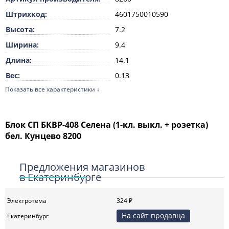
Штрихкод:
4601750010590
Высота:
7.2
Ширина:
9.4
Длина:
14.1
Вес:
0.13
Показать все характеристики ↓
Единица измерения:
шт
ТН ВЭД:
8536699008
Материал:
Пластик
Блок СП БКВР-408 Селена (1-кл. выкл. + розетка)
бел. Кунцево 8200
Цвет:
Белый
Защитное покрытие
Декоративная
поверхности:
Предложения магазинов
в Екатеринбурге
Способ монтажа:
Скрытой установки
Номинальное напряжение:
250
Электротема
324 ₽
Подходит для степени
IP20
На сайт продавца
защиты IP:
Екатеринбург