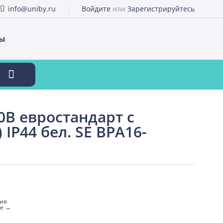
info@uniby.ru
Войдите
или
Зарегистрируйтесь
ты
0В евростандарт с
 IP44 бел. SE BPA16-
ия
ге →