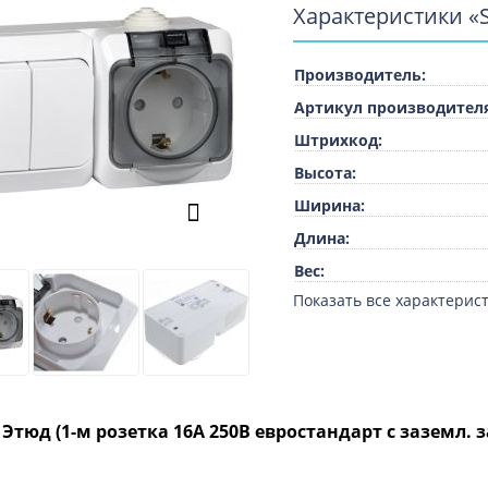
Характеристики «S
Производитель:
Артикул производителя
Штрихкод:
Высота:
Ширина:
Длина:
Вес:
Показать все характерист
Единица измерения:
ТН ВЭД:
Материал:
Цвет:
Этюд (1-м розетка 16А 250В евростандарт с заземл. за
Не содержит (без) гало
Защитное покрытие по