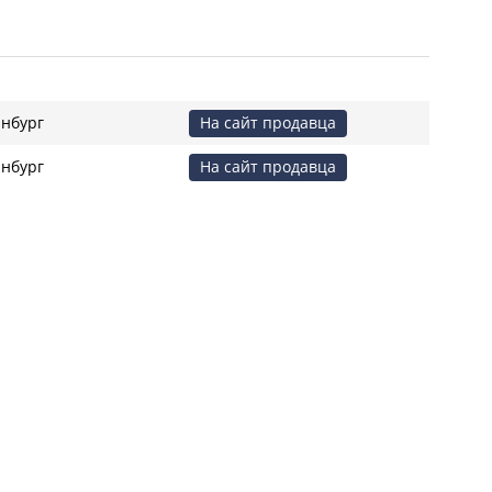
Термопласт
Открытой установки
16
ие:
250
нбург
На сайт продавца
ния:
Нет
нбург
На сайт продавца
защиты IP:
IP44
132.3
79
54.8
ния:
Клавиша/Кнопка
овая
Нет
ранителем:
Нет
таже:
Горизонтально
Нет