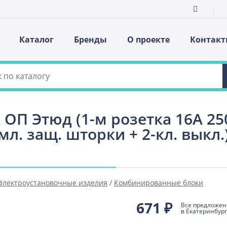
Каталог
Бренды
О проекте
Контак
 ОП Этюд (1-м розетка 16А 25
мл. защ. шторки + 2-кл. выкл.)
Электроустановочные изделия
/
Комбинированные блоки
671
₽
Все предложен
в Екатеринбур